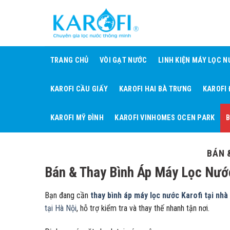
Skip
to
content
TRANG CHỦ
VÒI GẠT NƯỚC
LINH KIỆN MÁY LỌC 
KAROFI CẦU GIẤY
KAROFI HAI BÀ TRƯNG
KAROFI
KAROFI MỸ ĐÌNH
KAROFI VINHOMES OCEN PARK
B
BÁN 
Bán & Thay Bình Áp Máy Lọc Nướ
Bạn đang cần
thay bình áp máy lọc nước Karofi tại nhà
tại Hà Nội
, hỗ trợ kiểm tra và thay thế nhanh tận nơi.