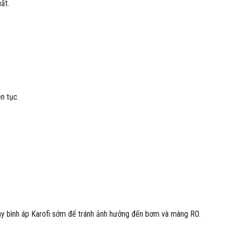
ất.
n tục.
hay bình áp Karofi sớm để tránh ảnh hưởng đến bơm và màng RO.