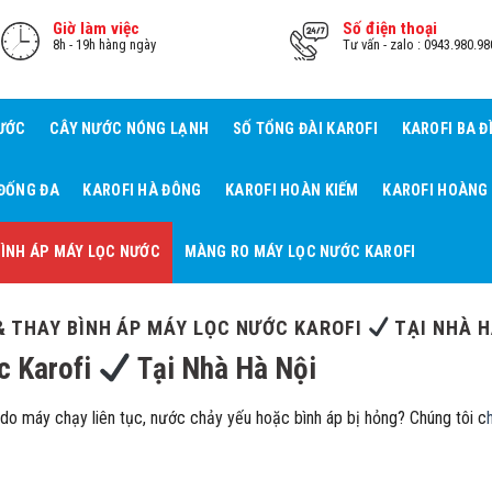
Giờ làm việc
Số điện thoại
8h - 19h hàng ngày
Tư vấn - zalo : 0943.980.98
NƯỚC
CÂY NƯỚC NÓNG LẠNH
SỐ TỔNG ĐÀI KAROFI
KAROFI BA Đ
 ĐỐNG ĐA
KAROFI HÀ ĐÔNG
KAROFI HOÀN KIẾM
KAROFI HOÀNG
ÌNH ÁP MÁY LỌC NƯỚC
MÀNG RO MÁY LỌC NƯỚC KAROFI
& THAY BÌNH ÁP MÁY LỌC NƯỚC KAROFI
TẠI NHÀ H
c Karofi
Tại Nhà Hà Nội
do máy chạy liên tục, nước chảy yếu hoặc bình áp bị hỏng? Chúng tôi c