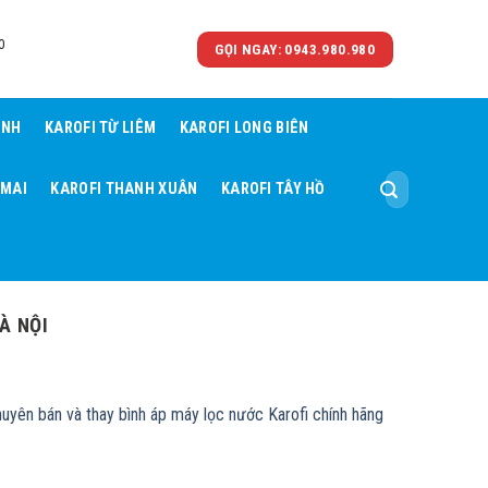
0
GỌI NGAY: 0943.980.980
ÌNH
KAROFI TỪ LIÊM
KAROFI LONG BIÊN
Tìm
 MAI
KAROFI THANH XUÂN
KAROFI TÂY HỒ
kiếm:
À NỘI
huyên bán và thay bình áp máy lọc nước Karofi chính hãng