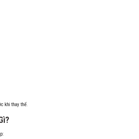
c khi thay thế.
Gì?
p: