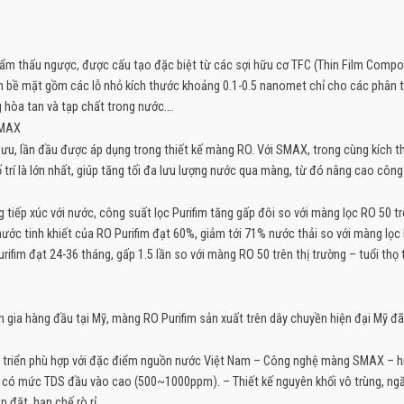
hẩm thấu ngược, được cấu tạo đặc biệt từ các sợi hữu cơ TFC (Thin Film Compo
rên bề mặt gồm các lỗ nhỏ kích thước khoảng 0.1-0.5 nanomet chỉ cho các phân 
ng hòa tan và tạp chất trong nước….
SMAX
 ưu, lần đầu được áp dụng trong thiết kế màng RO. Với SMAX, trong cùng kích 
 trí là lớn nhất, giúp tăng tối đa lưu lượng nước qua màng, từ đó nâng cao công
tiếp xúc với nước, công suất lọc Purifim tăng gấp đôi so với màng lọc RO 50 tr
nước tinh khiết của RO Purifim đạt 60%, giảm tới 71% nước thải so với màng lọc
urifim đạt 24-36 tháng, gấp 1.5 lần so với màng RO 50 trên thị trường – tuổi thọ 
n gia hàng đầu tại Mỹ, màng RO Purifim sản xuất trên dây chuyền hiện đại Mỹ đã
t triển phù hợp với đặc điểm nguồn nước Việt Nam – Công nghệ màng SMAX – h
nước có mức TDS đầu vào cao (500~1000ppm). – Thiết kế nguyên khối vô trùng, ng
 đặt, hạn chế rò rỉ.