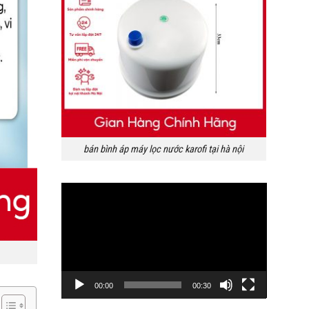
bán bình áp máy lọc nước karofi tại hà nội
Trình
chơi
Video
00:00
00:30