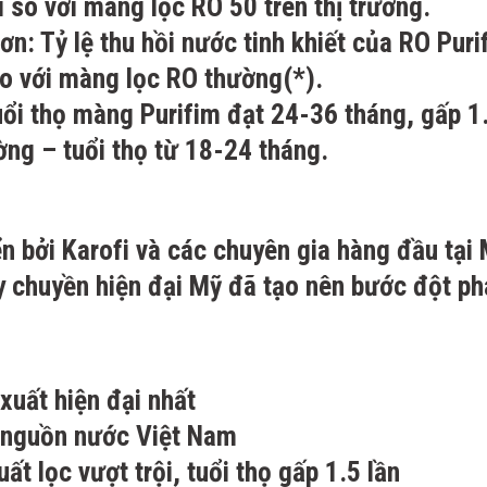
 so với màng lọc RO 50 trên thị trường.
n: Tỷ lệ thu hồi nước tinh khiết của RO Puri
so với màng lọc RO thường(*).
uổi thọ màng Purifim đạt 24-36 tháng, gấp 1
ờng – tuổi thọ từ 18-24 tháng.
n bởi Karofi và các chuyên gia hàng đầu tại 
y chuyền hiện đại Mỹ đã tạo nên bước đột ph
uất hiện đại nhất
m nguồn nước Việt Nam
 lọc vượt trội, tuổi thọ gấp 1.5 lần