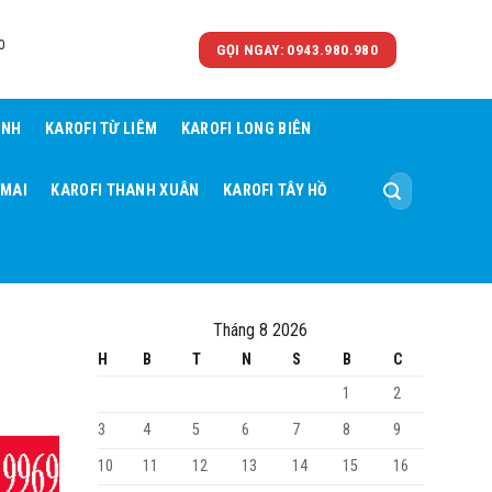
0
GỌI NGAY: 0943.980.980
ÌNH
KAROFI TỪ LIÊM
KAROFI LONG BIÊN
Tìm
 MAI
KAROFI THANH XUÂN
KAROFI TÂY HỒ
kiếm:
Tháng 8 2026
H
B
T
N
S
B
C
1
2
3
4
5
6
7
8
9
10
11
12
13
14
15
16