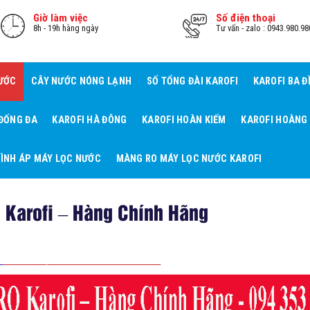
Giờ làm việc
Số điện thoại
8h - 19h hàng ngày
Tư vấn - zalo : 0943.980.98
NƯỚC
CÂY NƯỚC NÓNG LẠNH
SỐ TỔNG ĐÀI KAROFI
KAROFI BA Đ
 ĐỐNG ĐA
KAROFI HÀ ĐÔNG
KAROFI HOÀN KIẾM
KAROFI HOÀNG
ÌNH ÁP MÁY LỌC NƯỚC
MÀNG RO MÁY LỌC NƯỚC KAROFI
O Karofi – Hàng Chính Hãng