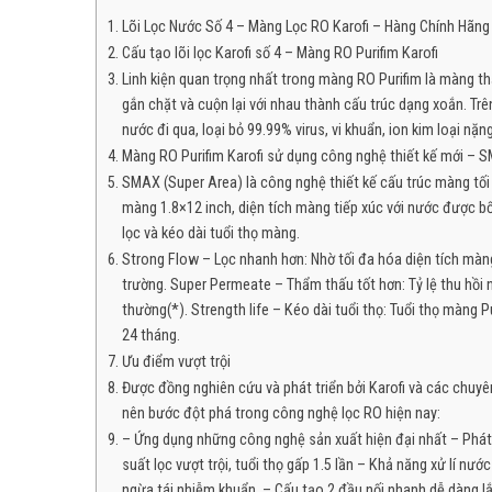
Lõi Lọc Nước Số 4 – Màng Lọc RO Karofi – Hàng Chính Hãng
Cấu tạo lõi lọc Karofi số 4 – Màng RO Purifim Karofi
Linh kiện quan trọng nhất trong màng RO Purifim là màng t
gắn chặt và cuộn lại với nhau thành cấu trúc dạng xoắn. T
nước đi qua, loại bỏ 99.99% virus, vi khuẩn, ion kim loại nặ
Màng RO Purifim Karofi sử dụng công nghệ thiết kế mới – 
SMAX (Super Area) là công nghệ thiết kế cấu trúc màng tối
màng 1.8×12 inch, diện tích màng tiếp xúc với nước được bố
lọc và kéo dài tuổi thọ màng.
Strong Flow – Lọc nhanh hơn: Nhờ tối đa hóa diện tích màng 
trường. Super Permeate – Thẩm thấu tốt hơn: Tỷ lệ thu hồi 
thường(*). Strength life – Kéo dài tuổi thọ: Tuổi thọ màng P
24 tháng.
Ưu điểm vượt trội
Được đồng nghiên cứu và phát triển bởi Karofi và các chuyê
nên bước đột phá trong công nghệ lọc RO hiện nay:
– Ứng dụng những công nghệ sản xuất hiện đại nhất – Phá
suất lọc vượt trội, tuổi thọ gấp 1.5 lần – Khả năng xử lí 
ngừa tái nhiễm khuẩn. – Cấu tạo 2 đầu nối nhanh dễ dàng lắp