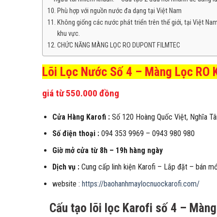
Phù hợp với nguồn nước đa dạng tại Việt Nam
Không giống các nước phát triển trên thế giới, tại Việt N
khu vực.
CHỨC NĂNG MÀNG LỌC RO DUPONT FILMTEC
Lõi Lọc Nước Số 4 – Màng Lọc RO 
giá từ 550.000 đồng
Cửa Hàng Karofi :
Số 120 Hoàng Quốc Việt, Nghĩa Tân
Số điện thoại :
094 353 9969 – 0943 980 980
Giờ mở cửa từ 8h – 19h hàng ngày
Dịch vụ :
Cung cấp linh kiện Karofi – Lắp đặt – bán mớ
website :
https://baohanhmaylocnuockarofi.com/
Cấu tạo lõi lọc Karofi số 4 – Màng