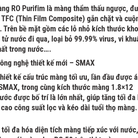
màng RO Purifim là màng thẩm thấu ngược, đ
ơ TFC (Thin Film Composite) gắn chặt và cuộn
n. Trên bề mặt gồm các lỗ nhỏ kích thước kh
tử nước đi qua, loại bỏ 99.99% virus, vi khu
chất trong nước….
công nghệ thiết kế mới – SMAX
iết kế cấu trúc màng tối ưu, lần đầu được 
 SMAX, trong cùng kích thước màng 1.8×12
ước được bố trí là lớn nhất, giúp tăng tối đa
cao công suất lọc và kéo dài tuổi thọ màng.
tối đa hóa diện tích màng tiếp xúc với nước