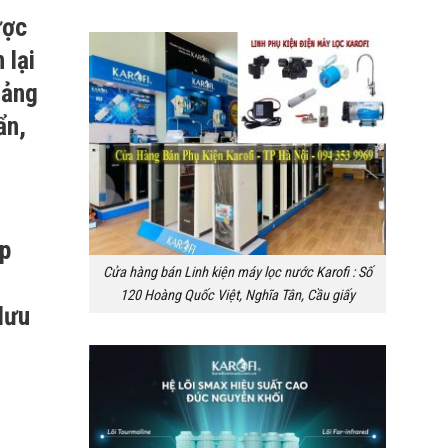
ược
 lại
oảng
ẩn,
áp
Cửa hàng bán Linh kiện máy lọc nước Karofi : Số
120 Hoàng Quốc Việt, Nghĩa Tân, Cầu giấy
 lưu
,