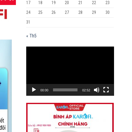
17
18
19
20
21
22
23
24
25
26
27
28
29
30
31
« Th5
Trình
chơi
Video
00:00
02:52