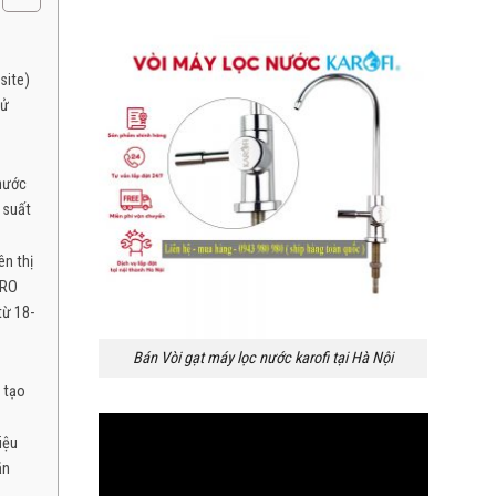
site)
tử
thước
 suất
ên thị
 RO
từ 18-
Bán Vòi gạt máy lọc nước karofi tại Hà Nội
 tạo
Trình
iệu
chơi
ăn
Video