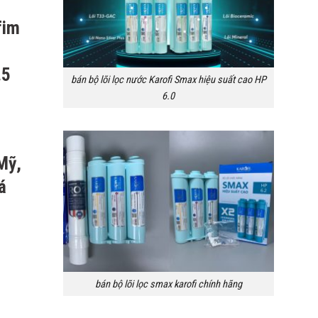
fim
.5
bán bộ lõi lọc nước Karofi Smax hiệu suất cao HP
6.0
Mỹ,
á
bán bộ lõi lọc smax karofi chính hãng