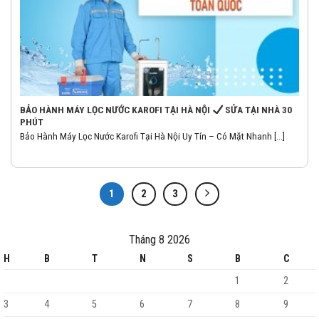
BẢO HÀNH MÁY LỌC NƯỚC KAROFI TẠI HÀ NỘI
SỬA TẠI NHÀ 30
PHÚT
Bảo Hành Máy Lọc Nước Karofi Tại Hà Nội Uy Tín – Có Mặt Nhanh [...]
1
2
3
Tháng 8 2026
H
B
T
N
S
B
C
1
2
3
4
5
6
7
8
9