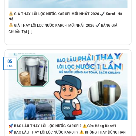
GIÁ THAY LÕI LỌC NƯỚC KAROFI MỚI NHẤT 2026
Karofi Hà
Nội
GIÁ THAY LÕI LỌC NƯỚC KAROFI MỚI NHẤT 2026
BẢNG GIÁ
CHUẨN TẠI [...]
05
Th5
BAO LÂU THAY LÕI LỌC NƯỚC KAROFI?
Cửa Hàng Karofi
BAO LÂU THAY LÕI LỌC NƯỚC KAROFI?
KHÔNG THAY ĐÚNG HẠN