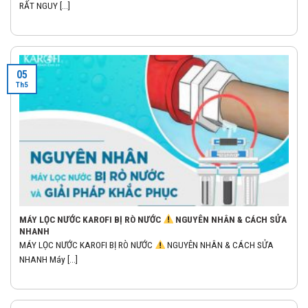
RẤT NGUY [...]
05
Th5
MÁY LỌC NƯỚC KAROFI BỊ RÒ NƯỚC
NGUYÊN NHÂN & CÁCH SỬA
NHANH
MÁY LỌC NƯỚC KAROFI BỊ RÒ NƯỚC
NGUYÊN NHÂN & CÁCH SỬA
NHANH Máy [...]