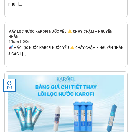
PHÚT [...]
MÁY LỌC NƯỚC KAROFI NƯỚC YẾU
CHẢY CHẬM – NGUYÊN
NHÂN
5 Tháng 5, 2026
MÁY LỌC NƯỚC KAROFI NƯỚC YẾU
CHẢY CHẬM – NGUYÊN NHÂN
& CÁCH [...]
05
Th5