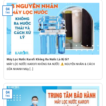
04
Th5
Máy Lọc Nước Karofi Không Ra Nước Là Bị Gì?
MÁY LỌC NƯỚC KAROFI KHÔNG RA NƯỚC
NGUYÊN NHÂN & CÁCH
SỬA NHANH Máy [...]
04
Th5