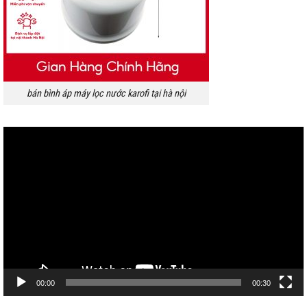
bán bình áp máy lọc nước karofi tại hà nội
Trình
chơi
Video
00:00
00:30