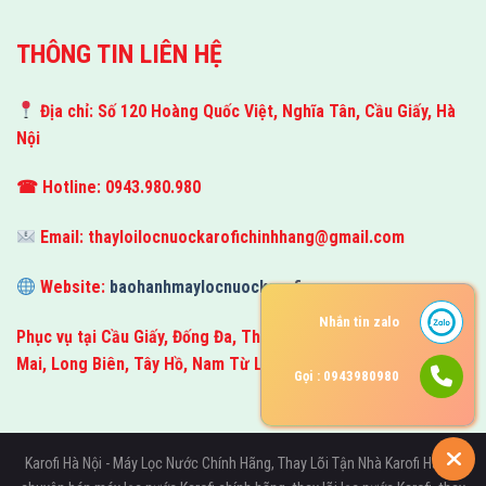
THÔNG TIN LIÊN HỆ
Địa chỉ: Số 120 Hoàng Quốc Việt, Nghĩa Tân, Cầu Giấy, Hà
Nội
☎ Hotline: 0943.980.980
Email:
thayloilocnuockarofichinhhang@gmail.com
Website:
baohanhmaylocnuockarofi.com
Nhắn tin zalo
Phục vụ tại Cầu Giấy, Đống Đa, Thanh Xuân, Hà Đông, Hoàng
Mai, Long Biên, Tây Hồ, Nam Từ Liêm và toàn bộ Hà Nội.
Gọi : 0943980980
Karofi Hà Nội - Máy Lọc Nước Chính Hãng, Thay Lõi Tận Nhà Karofi Hà Nội