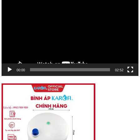
Trình
chơi
Video
00:00
02:52