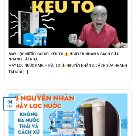
MÁY LỌC NƯỚC KAROFI KÊU TO
NGUYÊN NHÂN & CÁCH SỬA
NHANH TẠI NHÀ
MÁY LỌC NƯỚC KAROFI KÊU TO
NGUYÊN NHÂN & CÁCH SỬA NHANH
TẠI NHÀ [...]
04
Th5