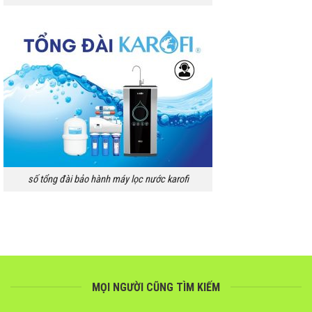
số tổng đài bảo hành máy lọc nước karofi
MỌI NGƯỜI CŨNG TÌM KIẾM