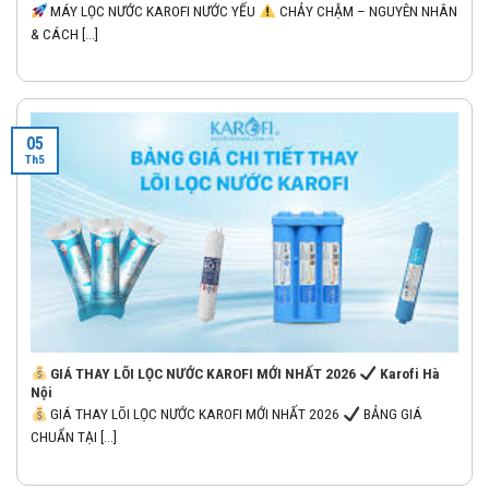
MÁY LỌC NƯỚC KAROFI NƯỚC YẾU
CHẢY CHẬM – NGUYÊN NHÂN
& CÁCH [...]
05
Th5
GIÁ THAY LÕI LỌC NƯỚC KAROFI MỚI NHẤT 2026
Karofi Hà
Nội
GIÁ THAY LÕI LỌC NƯỚC KAROFI MỚI NHẤT 2026
BẢNG GIÁ
CHUẨN TẠI [...]