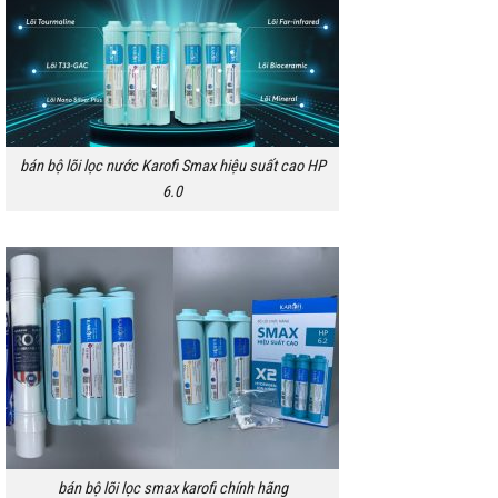
bán bộ lõi lọc nước Karofi Smax hiệu suất cao HP
6.0
bán bộ lõi lọc smax karofi chính hãng