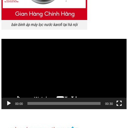
bán bình áp máy lọc nước karofi tại hà nội
Trình
chơi
Video
00:00
00:30