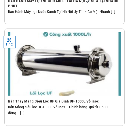
BẢO HÀNH MÁY LỌC NƯỚC KAROFI TẠI HÀ NỘI
SỬA TẠI NHÀ 30
PHÚT
Bảo Hành Máy Lọc Nước Karofi Tại Hà Nội Uy Tín – Có Mặt Nhanh [...]
28
Th12
Bán Thay Màng Siêu Lọc UF Gia Đình UF-1000L Vỏ inox
Bán Màng siêu lọc UF-1000L Vỏ inox – Chính hãng giá từ 1.500.000
đồng – [...]