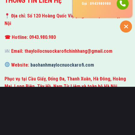
THÔNG TIN LIÊN HỆ
Gọi : 0943980980
Địa chỉ: Số 120 Hoàng Quốc Việt, Nghĩa Tân, Cầu Giấy, Hà
Nội
☎ Hotline: 0943.980.980
Email:
thayloilocnuockarofichinhhang@gmail.com
Website:
baohanhmaylocnuockarofi.com
Phục vụ tại Cầu Giấy, Đống Đa, Thanh Xuân, Hà Đông, Hoàng
Mai, Long Biên, Tây Hồ, Nam Từ Liêm và toàn bộ Hà Nội.
Karofi Hà Nội - Máy Lọc Nước Chính Hãng, Thay Lõi Tận Nhà Karofi Hà Nội
chuyên bán máy lọc nước Karofi chính hãng, thay lõi lọc nước Karofi, thay
màng RO, bảo dưỡng và sửa chữa máy lọc nước tại nhà. Cung cấp đầy đủ
các dòng máy lọc nước RO, Hydrogen, nóng lạnh cùng các loại lõi lọc,