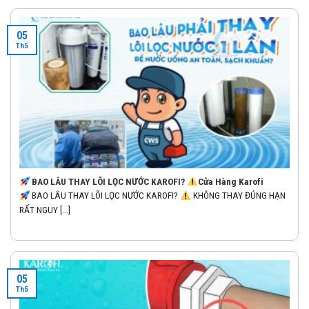
05
Th5
BAO LÂU THAY LÕI LỌC NƯỚC KAROFI?
Cửa Hàng Karofi
BAO LÂU THAY LÕI LỌC NƯỚC KAROFI?
KHÔNG THAY ĐÚNG HẠN
RẤT NGUY [...]
05
Th5