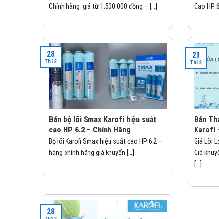
Chính hãng giá từ 1.500.000 đồng – [...]
Cao HP 6.
28
28
Th12
Th12
Bán bộ lõi Smax Karofi hiệu suất
Bán Tha
cao HP 6.2 – Chính Hãng
Karofi 
Bộ lõi Karofi Smax hiệu suất cao HP 6.2 –
Giá Lõi 
hàng chính hãng giá khuyến [...]
Giá khuy
[...]
28
Th12