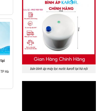
 tại
bán bình áp máy lọc nước karofi tại hà nội
– TP Hà
Trình
chơi
Video