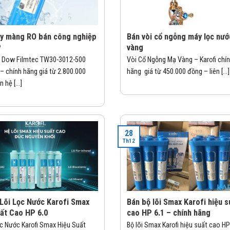
ay màng RO bán công nghiệp
Bán vòi cổ ngỗng máy lọc nư
P
vàng
 Dow Filmtec TW30-3012-500
Vòi Cổ Ngỗng Mạ Vàng – Karofi chí
 chính hãng giá từ 2.800.000
hãng giá từ 450.000 đồng – liên [...]
 hệ [...]
28
Th12
 Lõi Lọc Nước Karofi Smax
Bán bộ lõi Smax Karofi hiệu s
ất Cao HP 6.0
cao HP 6.1 – chính hãng
ọc Nước Karofi Smax Hiệu Suất
Bộ lõi Smax Karofi hiệu suất cao HP