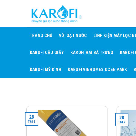
Skip
to
content
TRANG CHỦ
VÒI GẠT NƯỚC
LINH KIỆN MÁY LỌC 
KAROFI CẦU GIẤY
KAROFI HAI BÀ TRƯNG
KAROFI
KAROFI MỸ ĐÌNH
KAROFI VINHOMES OCEN PARK
B
28
28
Th12
Th12