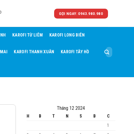
0
GỌI NGAY: 0943.980.980
ÌNH
KAROFI TỪ LIÊM
KAROFI LONG BIÊN
Tìm
 MAI
KAROFI THANH XUÂN
KAROFI TÂY HỒ
kiếm:
Tháng 12 2024
H
B
T
N
S
B
C
1