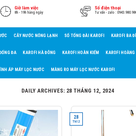
Giờ làm việc
Số điện thoại
8h - 19h hàng ngày
Tư vấn - zalo : 0943.980.98
NƯỚC
CÂY NƯỚC NÓNG LẠNH
SỐ TỔNG ĐÀI KAROFI
KAROFI BA Đ
 ĐỐNG ĐA
KAROFI HÀ ĐÔNG
KAROFI HOÀN KIẾM
KAROFI HOÀNG
ÌNH ÁP MÁY LỌC NƯỚC
MÀNG RO MÁY LỌC NƯỚC KAROFI
DAILY ARCHIVES:
28 THÁNG 12, 2024
28
Th12