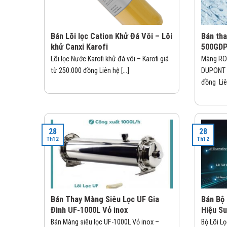
Bán Lõi lọc Cation Khử Đá Vôi – Lõi
Bán th
khử Canxi Karofi
500GD
Lõi lọc Nước Karofi khử đá vôi – Karofi giá
Màng RO
từ 250.000 đồng Liên hệ [...]
DUPONT –
đồng Liên
28
28
Th12
Th12
Bán Thay Màng Siêu Lọc UF Gia
Bán Bộ
Đình UF-1000L Vỏ inox
Hiệu Su
Bán Màng siêu lọc UF-1000L Vỏ inox –
Bộ Lõi L