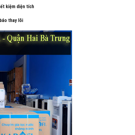
iết kiệm diện tích
báo thay lõi