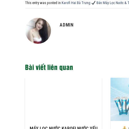
This entry was posted in
Karofi Hai Bà Trưng
Bán Máy Lọc Nước & T
ADMIN
Bài viết liên quan
MÁY LỌC NƯỚC KAROFI NƯỚC YẾU