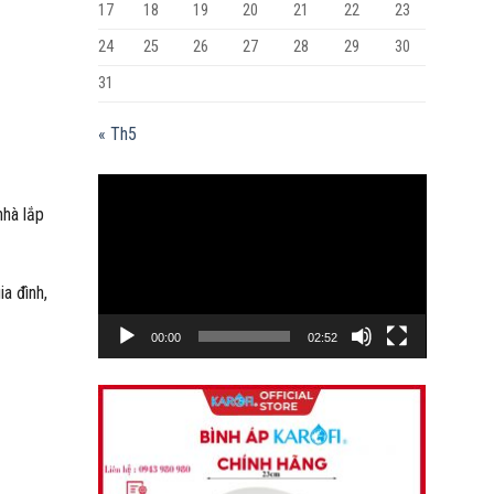
17
18
19
20
21
22
23
24
25
26
27
28
29
30
31
« Th5
Trình
nhà lắp
chơi
Video
a đình,
00:00
02:52