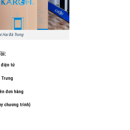
i Hai Bà Trưng
ôi:
 điện tử
à Trưng
rên đơn hàng
ùy chương trình)