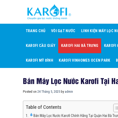
Skip
to
content
TRANG CHỦ
VÒI GẠT NƯỚC
LINH KIỆN MÁY LỌC 
KAROFI CẦU GIẤY
KAROFI HAI BÀ TRƯNG
KAROFI
KAROFI MỸ ĐÌNH
KAROFI VINHOMES OCEN PARK
B
Bán Máy Lọc Nước Karofi Tại H
Posted on
24 Tháng 5, 2025
by
admin
Table of Contents
Bán Máy Lọc Nước Karofi Chính Hãng Tại Quận Hai Bà Trư