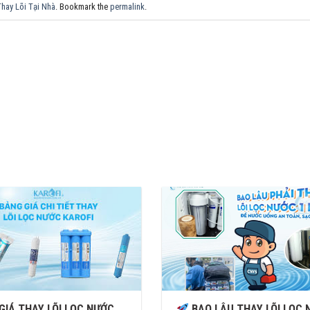
hay Lõi Tại Nhà
. Bookmark the
permalink
.
GIÁ THAY LÕI LỌC NƯỚC
BAO LÂU THAY LÕI LỌC 