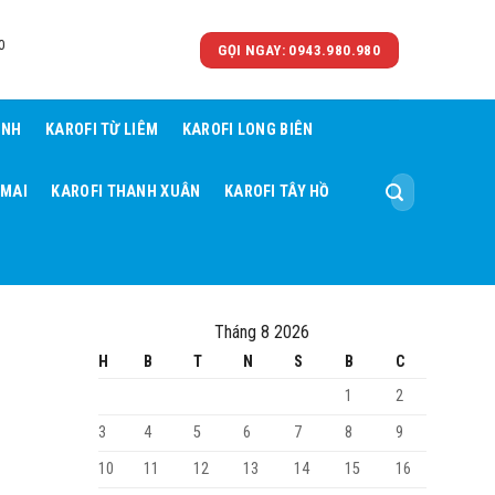
0
GỌI NGAY: 0943.980.980
ÌNH
KAROFI TỪ LIÊM
KAROFI LONG BIÊN
Tìm
 MAI
KAROFI THANH XUÂN
KAROFI TÂY HỒ
kiếm:
Tháng 8 2026
H
B
T
N
S
B
C
1
2
3
4
5
6
7
8
9
10
11
12
13
14
15
16