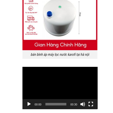
bán bình áp máy lọc nước karofi tại hà nội
Trình
chơi
Video
00:00
00:30