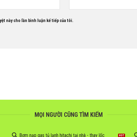
ệt này cho lần bình luận kế tiếp của tôi.
MỌI NGƯỜI CŨNG TÌM KIẾM
Bơm nạp gas tủ lạnh hitachi tại nhà - thay lốc