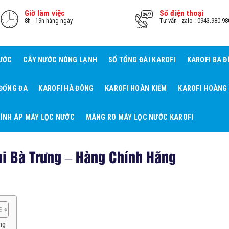
Giờ làm việc
Số điện thoại
8h - 19h hàng ngày
Tư vấn - zalo : 0943.980.98
NƯỚC
CÂY NƯỚC NÓNG LẠNH
SỐ TỔNG ĐÀI KAROFI
KAROFI BA Đ
 ĐỐNG ĐA
KAROFI HÀ ĐÔNG
KAROFI HOÀN KIẾM
KAROFI HOÀNG
ÌNH ÁP MÁY LỌC NƯỚC
MÀNG RO MÁY LỌC NƯỚC KAROFI
ai Bà Trưng – Hàng Chính Hãng
ng