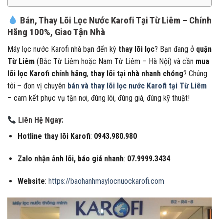
Bán, Thay Lõi Lọc Nước Karofi Tại Từ Liêm – Chính
Hãng 100%, Giao Tận Nhà
Máy lọc nước Karofi nhà bạn đến kỳ
thay lõi lọc
? Bạn đang ở
quận
Từ Liêm
(Bắc Từ Liêm hoặc Nam Từ Liêm – Hà Nội) và cần
mua
lõi lọc Karofi chính hãng
,
thay lõi tại nhà nhanh chóng
? Chúng
tôi – đơn vị chuyên
bán và thay lõi lọc nước Karofi tại Từ Liêm
– cam kết phục vụ tận nơi, đúng lõi, đúng giá, đúng kỹ thuật!
Liên Hệ Ngay:
Hotline thay lõi Karofi
:
0943.980.980
Zalo nhận ảnh lõi, báo giá nhanh
:
07.9999.3434
Website
:
https://baohanhmaylocnuockarofi.com