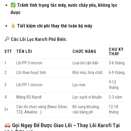
Tránh tình trạng tắc máy, nước chảy yếu, không lọc
được
Tiết kiệm chi phí thay thế toàn bộ máy
Các Lõi Lọc Karofi Phổ Biến:
CHU KỲ
STT
TÊN LÕI
CHỨC NĂNG
THAY
1
Lõi PP 5 micron
Loại bỏ cặn bẩn
3-6 tháng
2
Lõi than hoạt tính
Khử mùi, hóa chất
6-9 tháng
9-12
3
Lõi PP 1 micron
Lọc mịn
tháng
4
Màng RO Karofi
Lọc sạch vi khuẩn
2-3 năm
Các lõi chức năng (Nano Silver,
Bổ sung khoáng,
12-18
5+
T33, Alkaline…)
cân bằng pH
tháng
Gọi Ngay Để Được Giao Lõi – Thay Lõi Karofi Tại