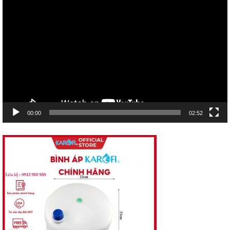
Trình
chơi
Video
00:00
02:52