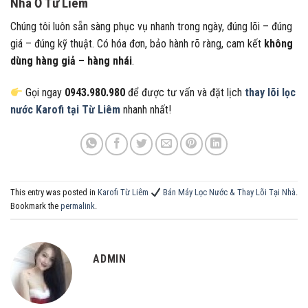
Nhà Ở Từ Liêm
Chúng tôi luôn sẵn sàng phục vụ nhanh trong ngày, đúng lõi – đúng
giá – đúng kỹ thuật. Có hóa đơn, bảo hành rõ ràng, cam kết
không
dùng hàng giả – hàng nhái
.
Gọi ngay
0943.980.980
để được tư vấn và đặt lịch
thay lõi lọc
nước Karofi tại Từ Liêm
nhanh nhất!
This entry was posted in
Karofi Từ Liêm
Bán Máy Lọc Nước & Thay Lõi Tại Nhà
.
Bookmark the
permalink
.
ADMIN