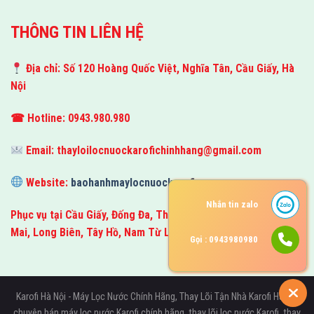
THÔNG TIN LIÊN HỆ
Địa chỉ: Số 120 Hoàng Quốc Việt, Nghĩa Tân, Cầu Giấy, Hà
Nội
☎ Hotline: 0943.980.980
Email:
thayloilocnuockarofichinhhang@gmail.com
Website:
baohanhmaylocnuockarofi.com
Nhắn tin zalo
Phục vụ tại Cầu Giấy, Đống Đa, Thanh Xuân, Hà Đông, Hoàng
Mai, Long Biên, Tây Hồ, Nam Từ Liêm và toàn bộ Hà Nội.
Gọi : 0943980980
Karofi Hà Nội - Máy Lọc Nước Chính Hãng, Thay Lõi Tận Nhà Karofi Hà Nội
chuyên bán máy lọc nước Karofi chính hãng, thay lõi lọc nước Karofi, thay