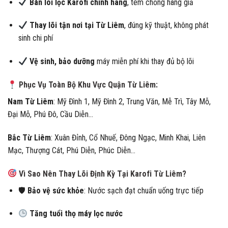
Bán lõi lọc Karofi chính hãng
, tem chống hàng giả
Thay lõi tận nơi tại Từ Liêm
, đúng kỹ thuật, không phát
sinh chi phí
Vệ sinh, bảo dưỡng
máy miễn phí khi thay đủ bộ lõi
Phục Vụ Toàn Bộ Khu Vực Quận Từ Liêm:
Nam Từ Liêm
: Mỹ Đình 1, Mỹ Đình 2, Trung Văn, Mễ Trì, Tây Mỗ,
Đại Mỗ, Phú Đô, Cầu Diễn…
Bắc Từ Liêm
: Xuân Đỉnh, Cổ Nhuế, Đông Ngạc, Minh Khai, Liên
Mạc, Thượng Cát, Phú Diễn, Phúc Diễn…
Vì Sao Nên Thay Lõi Định Kỳ Tại Karofi Từ Liêm?
🛡
Bảo vệ sức khỏe
: Nước sạch đạt chuẩn uống trực tiếp
Tăng tuổi thọ máy lọc nước