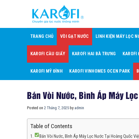
Skip
to
content
TRANG CHỦ
VÒI GẠT NƯỚC
LINH KIỆN MÁY LỌC 
KAROFI CẦU GIẤY
KAROFI HAI BÀ TRƯNG
KAROFI
KAROFI MỸ ĐÌNH
KAROFI VINHOMES OCEN PARK
B
Bán Vòi Nước, Bình Áp Máy Lọc
Posted on
2 Tháng 7, 2025
by
admin
Table of Contents
Bán Vòi Nước, Bình Áp Máy Lọc Nước Tại Hoàng Quốc Việ