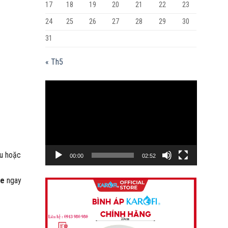
17
18
19
20
21
22
23
24
25
26
27
28
29
30
31
« Th5
Trình
chơi
Video
ếu hoặc
00:00
02:52
se
ngay