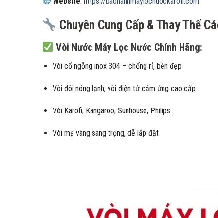
Website
:
https://baohanhmaylocnuockarofi.com
Chuyên Cung Cấp & Thay Thế Các
Vòi Nước Máy Lọc Nước Chính Hãng
:
Vòi cổ ngỗng inox 304 – chống rỉ, bền đẹp
Vòi đôi nóng lạnh, vòi điện tử cảm ứng cao cấp
Vòi Karofi, Kangaroo, Sunhouse, Philips…
Vòi mạ vàng sang trọng, dễ lắp đặt