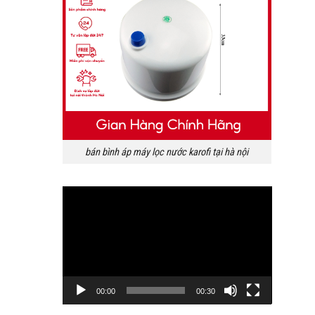
bán bình áp máy lọc nước karofi tại hà nội
Trình
chơi
Video
00:00
00:30