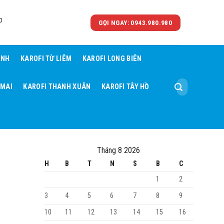
0
GỌI NGAY: 0943.980.980
ÌNH
KAROFI TỪ LIÊM
KAROFI LONG BIÊN
Tìm
 MAI
KAROFI THANH XUÂN
KAROFI TÂY HỒ
kiếm:
Tháng 8 2026
H
B
T
N
S
B
C
1
2
3
4
5
6
7
8
9
10
11
12
13
14
15
16