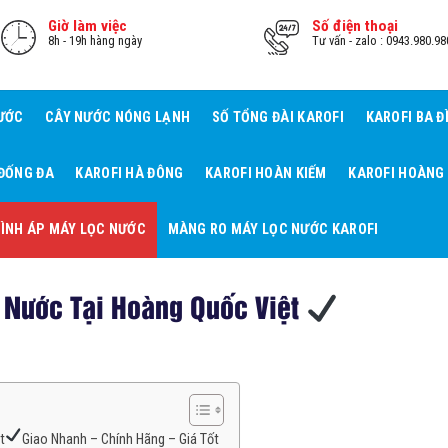
Giờ làm việc
Số điện thoại
8h - 19h hàng ngày
Tư vấn - zalo : 0943.980.98
NƯỚC
CÂY NƯỚC NÓNG LẠNH
SỐ TỔNG ĐÀI KAROFI
KAROFI BA Đ
 ĐỐNG ĐA
KAROFI HÀ ĐÔNG
KAROFI HOÀN KIẾM
KAROFI HOÀNG
ÌNH ÁP MÁY LỌC NƯỚC
MÀNG RO MÁY LỌC NƯỚC KAROFI
 Nước Tại Hoàng Quốc Việt
t
Giao Nhanh – Chính Hãng – Giá Tốt