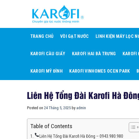
Skip
to
content
TRANG CHỦ
VÒI GẠT NƯỚC
LINH KIỆN MÁY LỌC 
KAROFI CẦU GIẤY
KAROFI HAI BÀ TRƯNG
KAROFI
KAROFI MỸ ĐÌNH
KAROFI VINHOMES OCEN PARK
B
Liên Hệ Tổng Đài Karofi Hà Đôn
Posted on
24 Tháng 5, 2025
by
admin
Table of Contents
Liên Hệ Tổng Đài Karofi Hà Đông – 0943.980.980