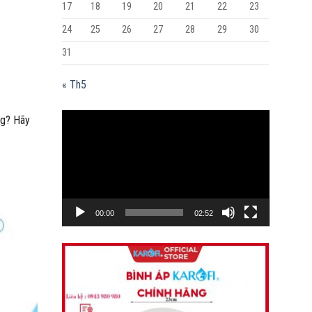
17
18
19
20
21
22
23
24
25
26
27
28
29
30
31
« Th5
Trình
ng? Hãy
chơi
Video
00:00
02:52