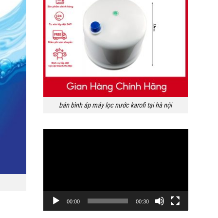
bán bình áp máy lọc nước karofi tại hà nội
Trình
chơi
Video
00:00
00:30