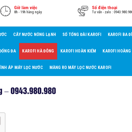
Giờ làm việc
Số điện thoại
8h - 19h hàng ngày
Tư vấn - zalo : 0943.980.98
NƯỚC
CÂY NƯỚC NÓNG LẠNH
SỐ TỔNG ĐÀI KAROFI
KAROFI BA Đ
 ĐỐNG ĐA
KAROFI HÀ ĐÔNG
KAROFI HOÀN KIẾM
KAROFI HOÀNG
ÌNH ÁP MÁY LỌC NƯỚC
MÀNG RO MÁY LỌC NƯỚC KAROFI
g – 0943.980.980