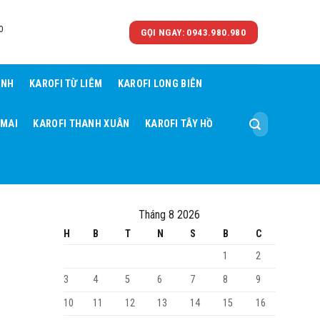
0
GỌI NGAY: 0943.980.980
ÌNH
KAROFI TỪ LIÊM
KAROFI LONG BIÊN
Tìm
 MAI
KAROFI THANH XUÂN
KAROFI TÂY HỒ
kiếm:
Tháng 8 2026
H
B
T
N
S
B
C
1
2
3
4
5
6
7
8
9
10
11
12
13
14
15
16