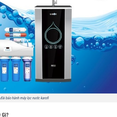
 đài bảo hành máy lọc nước karofi
 Gì?