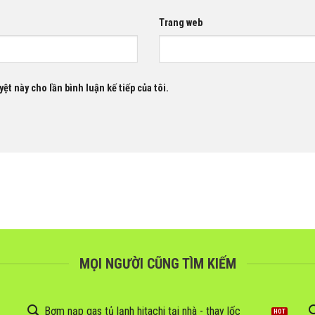
Trang web
ệt này cho lần bình luận kế tiếp của tôi.
MỌI NGƯỜI CŨNG TÌM KIẾM
Bơm nạp gas tủ lạnh hitachi tại nhà - thay lốc