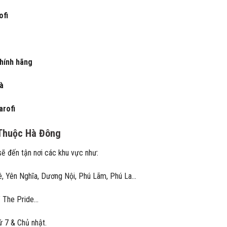
ofi
chính hãng
hà
arofi
 Thuộc Hà Đông
 sẽ đến tận nơi các khu vực như:
ê, Yên Nghĩa, Dương Nội, Phú Lãm, Phú La…
T The Pride…
ứ 7 & Chủ nhật.