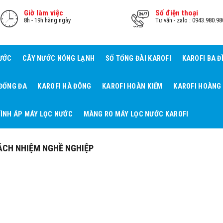
Giờ làm việc
Số điện thoại
8h - 19h hàng ngày
Tư vấn - zalo : 0943.980.98
NƯỚC
CÂY NƯỚC NÓNG LẠNH
SỐ TỔNG ĐÀI KAROFI
KAROFI BA Đ
 ĐỐNG ĐA
KAROFI HÀ ĐÔNG
KAROFI HOÀN KIẾM
KAROFI HOÀNG
ÌNH ÁP MÁY LỌC NƯỚC
MÀNG RO MÁY LỌC NƯỚC KAROFI
ÁCH NHIỆM NGHỀ NGHIỆP