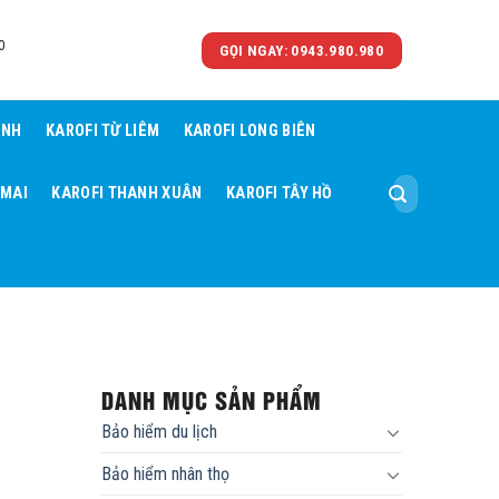
0
GỌI NGAY: 0943.980.980
ÌNH
KAROFI TỪ LIÊM
KAROFI LONG BIÊN
Tìm
 MAI
KAROFI THANH XUÂN
KAROFI TÂY HỒ
kiếm:
DANH MỤC SẢN PHẨM
Bảo hiểm du lịch
Bảo hiểm nhân thọ