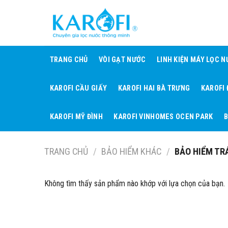
Skip
to
content
TRANG CHỦ
VÒI GẠT NƯỚC
LINH KIỆN MÁY LỌC 
KAROFI CẦU GIẤY
KAROFI HAI BÀ TRƯNG
KAROFI
KAROFI MỸ ĐÌNH
KAROFI VINHOMES OCEN PARK
B
TRANG CHỦ
/
BẢO HIỂM KHÁC
/
BẢO HIỂM TR
Không tìm thấy sản phẩm nào khớp với lựa chọn của bạn.