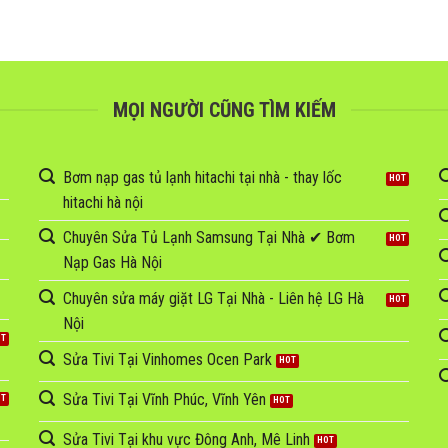
MỌI NGƯỜI CŨNG TÌM KIẾM
Bơm nạp gas tủ lạnh hitachi tại nhà - thay lốc
hitachi hà nội
Chuyên Sửa Tủ Lạnh Samsung Tại Nhà ✔ Bơm
Nạp Gas Hà Nội
Chuyên sửa máy giặt LG Tại Nhà - Liên hệ LG Hà
Nội
Sửa Tivi Tại Vinhomes Ocen Park
Sửa Tivi Tại Vĩnh Phúc, Vĩnh Yên
Sửa Tivi Tại khu vực Đông Anh, Mê Linh