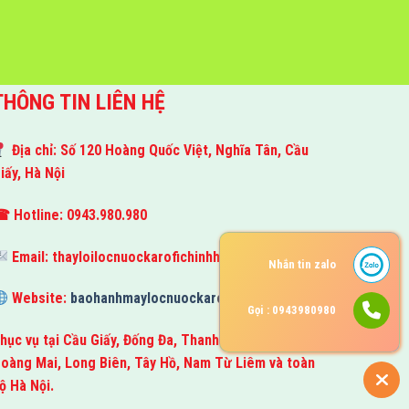
THÔNG TIN LIÊN HỆ
Địa chỉ: Số 120 Hoàng Quốc Việt, Nghĩa Tân, Cầu
iấy, Hà Nội
 Hotline: 0943.980.980
Email:
thayloilocnuockarofichinhhang@gmail.com
Nhắn tin zalo
Website:
baohanhmaylocnuockarofi.com
Gọi : 0943980980
hục vụ tại Cầu Giấy, Đống Đa, Thanh Xuân, Hà Đông,
oàng Mai, Long Biên, Tây Hồ, Nam Từ Liêm và toàn
ộ Hà Nội.