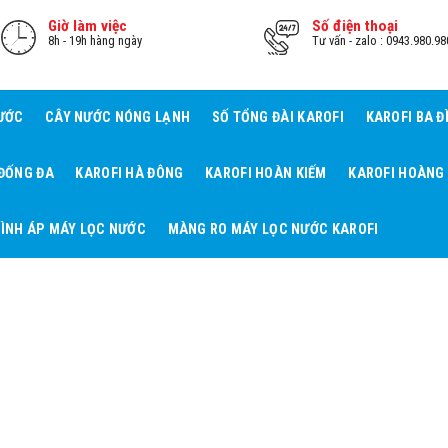
Giờ làm việc
Số điện thoại
8h - 19h hàng ngày
Tư vấn - zalo : 0943.980.98
NƯỚC
CÂY NƯỚC NÓNG LẠNH
SỐ TỔNG ĐÀI KAROFI
KAROFI BA Đ
 ĐỐNG ĐA
KAROFI HÀ ĐÔNG
KAROFI HOÀN KIẾM
KAROFI HOÀNG
ÌNH ÁP MÁY LỌC NƯỚC
MÀNG RO MÁY LỌC NƯỚC KAROFI