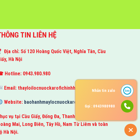
THÔNG TIN LIÊN HỆ
Địa chỉ: Số 120 Hoàng Quốc Việt, Nghĩa Tân, Cầu
iấy, Hà Nội
 Hotline: 0943.980.980
Email:
thayloilocnuockarofichinhhang@gmail.com
Nhắn tin zalo
Website:
baohanhmaylocnuockarofi.com
Gọi : 0943980980
hục vụ tại Cầu Giấy, Đống Đa, Thanh Xuân, Hà Đông,
oàng Mai, Long Biên, Tây Hồ, Nam Từ Liêm và toàn
ộ Hà Nội.