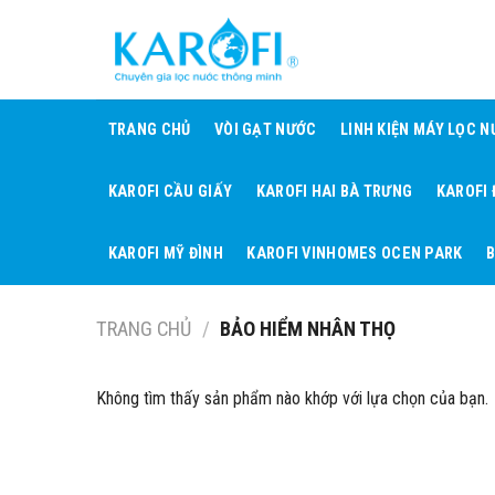
Skip
to
content
TRANG CHỦ
VÒI GẠT NƯỚC
LINH KIỆN MÁY LỌC 
KAROFI CẦU GIẤY
KAROFI HAI BÀ TRƯNG
KAROFI
KAROFI MỸ ĐÌNH
KAROFI VINHOMES OCEN PARK
B
TRANG CHỦ
/
BẢO HIỂM NHÂN THỌ
Không tìm thấy sản phẩm nào khớp với lựa chọn của bạn.