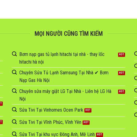
MỌI NGƯỜI CŨNG TÌM KIẾM
Bơm nạp gas tủ lạnh hitachi tại nhà - thay lốc
hitachi hà nội
Chuyên Sửa Tủ Lạnh Samsung Tại Nhà ✔ Bơm
Nạp Gas Hà Nội
Chuyên sửa máy giặt LG Tại Nhà - Liên hệ LG Hà
Nội
Sửa Tivi Tại Vinhomes Ocen Park
Sửa Tivi Tại Vĩnh Phúc, Vĩnh Yên
Sửa Tivi Tại khu vực Đông Anh, Mê Linh