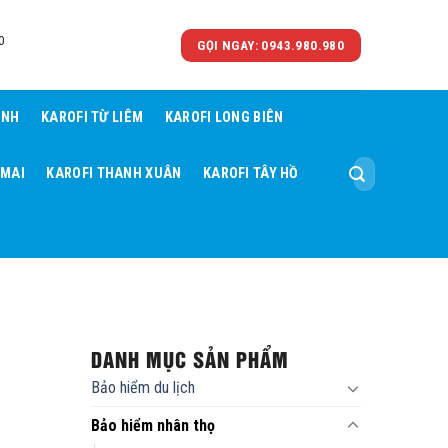
0
GỌI NGAY: 0943.980.980
ÌNH
KAROFI TỪ LIÊM
KAROFI LONG BIÊN
Tìm
 MAI
KAROFI THANH XUÂN
KAROFI TÂY HỒ
kiếm:
DANH MỤC SẢN PHẨM
Bảo hiểm du lịch
Bảo hiểm nhân thọ