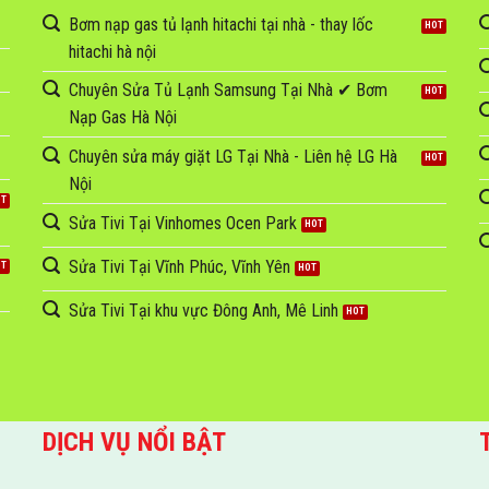
Bơm nạp gas tủ lạnh hitachi tại nhà - thay lốc
hitachi hà nội
Chuyên Sửa Tủ Lạnh Samsung Tại Nhà ✔ Bơm
Nạp Gas Hà Nội
Chuyên sửa máy giặt LG Tại Nhà - Liên hệ LG Hà
Nội
Sửa Tivi Tại Vinhomes Ocen Park
Sửa Tivi Tại Vĩnh Phúc, Vĩnh Yên
Sửa Tivi Tại khu vực Đông Anh, Mê Linh
DỊCH VỤ NỔI BẬT