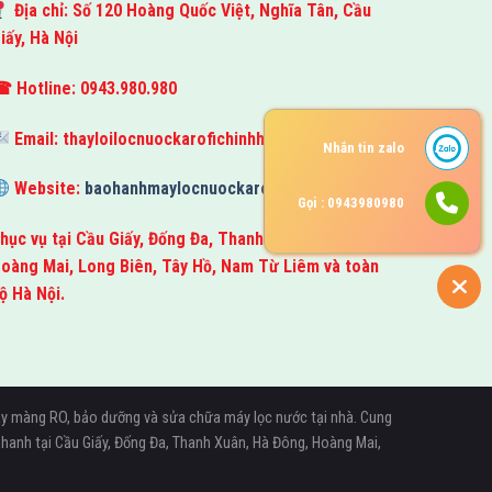
Địa chỉ: Số 120 Hoàng Quốc Việt, Nghĩa Tân, Cầu
iấy, Hà Nội
 Hotline: 0943.980.980
Email:
thayloilocnuockarofichinhhang@gmail.com
Nhắn tin zalo
Website:
baohanhmaylocnuockarofi.com
Gọi : 0943980980
hục vụ tại Cầu Giấy, Đống Đa, Thanh Xuân, Hà Đông,
oàng Mai, Long Biên, Tây Hồ, Nam Từ Liêm và toàn
ộ Hà Nội.
 thay màng RO, bảo dưỡng và sửa chữa máy lọc nước tại nhà. Cung
ợ nhanh tại Cầu Giấy, Đống Đa, Thanh Xuân, Hà Đông, Hoàng Mai,