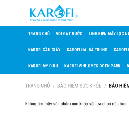
Skip
to
content
TRANG CHỦ
VÒI GẠT NƯỚC
LINH KIỆN MÁY LỌC 
KAROFI CẦU GIẤY
KAROFI HAI BÀ TRƯNG
KAROFI
KAROFI MỸ ĐÌNH
KAROFI VINHOMES OCEN PARK
B
TRANG CHỦ
/
BẢO HIỂM SỨC KHỎE
/
BẢO HIỂ
Không tìm thấy sản phẩm nào khớp với lựa chọn của bạn.