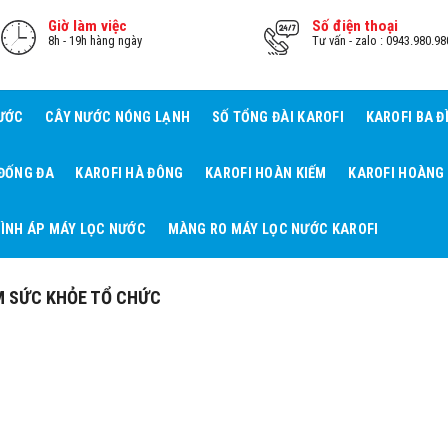
Giờ làm việc
Số điện thoại
8h - 19h hàng ngày
Tư vấn - zalo : 0943.980.98
NƯỚC
CÂY NƯỚC NÓNG LẠNH
SỐ TỔNG ĐÀI KAROFI
KAROFI BA Đ
 ĐỐNG ĐA
KAROFI HÀ ĐÔNG
KAROFI HOÀN KIẾM
KAROFI HOÀNG
ÌNH ÁP MÁY LỌC NƯỚC
MÀNG RO MÁY LỌC NƯỚC KAROFI
M SỨC KHỎE TỔ CHỨC