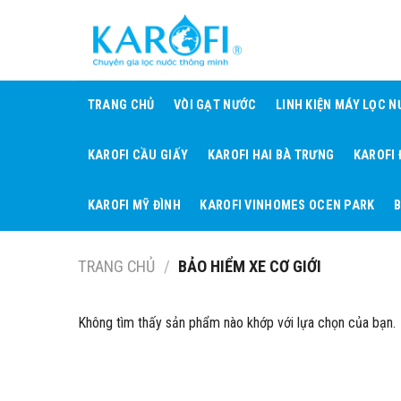
Skip
to
content
TRANG CHỦ
VÒI GẠT NƯỚC
LINH KIỆN MÁY LỌC 
KAROFI CẦU GIẤY
KAROFI HAI BÀ TRƯNG
KAROFI
KAROFI MỸ ĐÌNH
KAROFI VINHOMES OCEN PARK
B
TRANG CHỦ
/
BẢO HIỂM XE CƠ GIỚI
Không tìm thấy sản phẩm nào khớp với lựa chọn của bạn.