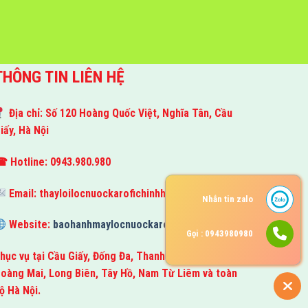
THÔNG TIN LIÊN HỆ
Địa chỉ: Số 120 Hoàng Quốc Việt, Nghĩa Tân, Cầu
iấy, Hà Nội
 Hotline: 0943.980.980
Email:
thayloilocnuockarofichinhhang@gmail.com
Nhắn tin zalo
Website:
baohanhmaylocnuockarofi.com
Gọi : 0943980980
hục vụ tại Cầu Giấy, Đống Đa, Thanh Xuân, Hà Đông,
oàng Mai, Long Biên, Tây Hồ, Nam Từ Liêm và toàn
ộ Hà Nội.