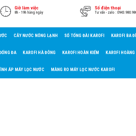
Giờ làm việc
Số điện thoại
8h - 19h hàng ngày
Tư vấn - zalo : 0943.980.98
NƯỚC
CÂY NƯỚC NÓNG LẠNH
SỐ TỔNG ĐÀI KAROFI
KAROFI BA Đ
 ĐỐNG ĐA
KAROFI HÀ ĐÔNG
KAROFI HOÀN KIẾM
KAROFI HOÀNG
ÌNH ÁP MÁY LỌC NƯỚC
MÀNG RO MÁY LỌC NƯỚC KAROFI