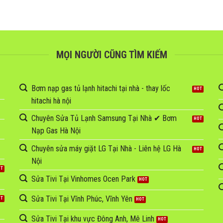
MỌI NGƯỜI CŨNG TÌM KIẾM
Bơm nạp gas tủ lạnh hitachi tại nhà - thay lốc
hitachi hà nội
Chuyên Sửa Tủ Lạnh Samsung Tại Nhà ✔ Bơm
Nạp Gas Hà Nội
Chuyên sửa máy giặt LG Tại Nhà - Liên hệ LG Hà
Nội
Sửa Tivi Tại Vinhomes Ocen Park
Sửa Tivi Tại Vĩnh Phúc, Vĩnh Yên
Sửa Tivi Tại khu vực Đông Anh, Mê Linh