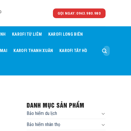
0
GỌI NGAY: 0943.980.980
ÌNH
KAROFI TỪ LIÊM
KAROFI LONG BIÊN
Tìm
 MAI
KAROFI THANH XUÂN
KAROFI TÂY HỒ
kiếm:
DANH MỤC SẢN PHẨM
Bảo hiểm du lịch
Bảo hiểm nhân thọ